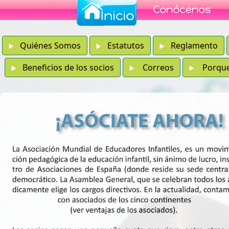
Quiénes Somos
Estatutos
Reglamento
Beneficios de los socios
Correos
Porque e