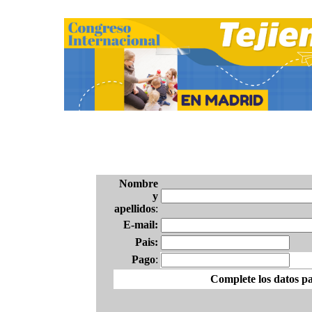
Nombre
y
apellidos
:
E-mail:
Pais:
Pago
:
Complete los datos pa