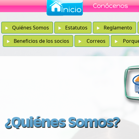
Quiénes Somos
Estatutos
Reglamento
Beneficios de los socios
Correos
Porque e