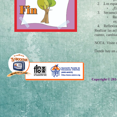
2.
Los esp
◦
¿E
3.
Secuenci
◦
Re
ex
4.
Reflexion
Realizar las ac
cuento, cambiarl
NOTA: Visite n
Donde hay un a
Copyright © 2014