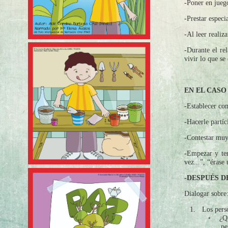
-Poner en juego
-Prestar especi
-Al leer realiz
-Durante el rel
vivir lo que se
EN EL CASO
-Establecer com
-Hacerle partí
-Contestar muy
-Empezar y ter
vez...”, “érase
-DESPUÉS D
Dialogar sobre
1.
Los pers
◦
¿Qu
pe