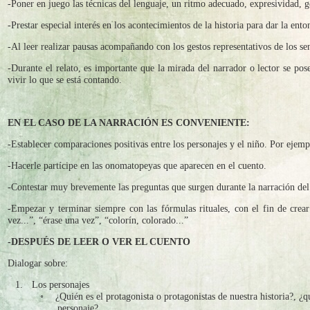
-Poner en juego las técnicas del lenguaje, un ritmo adecuado, expresividad, 
-Prestar especial interés en los acontecimientos de la historia para dar la ent
-Al leer realizar pausas acompañando con los gestos representativos de los s
-Durante el relato, es importante que la mirada del narrador o lector se pose
vivir lo que se está contando.
EN EL CASO DE LA NARRACIÓN ES CONVENIENTE:
-Establecer comparaciones positivas entre los personajes y el niño. Por ejem
-Hacerle partícipe en las onomatopeyas que aparecen en el cuento.
-Contestar muy brevemente las preguntas que surgen durante la narración del
-Empezar y terminar siempre con las fórmulas rituales, con el fin de crea
vez...”, “érase una vez”, “colorín, colorado...”
-DESPUÉS DE LEER O VER EL CUENTO
Dialogar sobre:
1.
Los personajes
◦
¿Quién es el protagonista o protagonistas de nuestra historia?, ¿q
personaje?, …