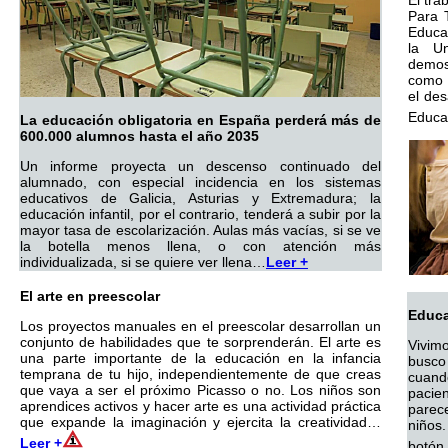
El tra
Para 
Educa
la Un
demos
como 
el des
Educac
La educación obligatoria en España perderá más de
600.000 alumnos hasta el año 2035
Un informe proyecta un descenso continuado del
alumnado, con especial incidencia en los sistemas
educativos de Galicia, Asturias y Extremadura; la
educación infantil, por el contrario, tenderá a subir por la
mayor tasa de escolarización. Aulas más vacías, si se ve
la botella menos llena, o con atención más
individualizada, si se quiere ver llena…
Leer +
El arte en preescolar
Educa
Los proyectos manuales en el preescolar desarrollan un
conjunto de habilidades que te sorprenderán. El arte es
Vivimo
una parte importante de la educación en la infancia
busco
temprana de tu hijo, independientemente de que creas
cuand
que vaya a ser el próximo Picasso o no. Los niños son
pacien
aprendices activos y hacer arte es una actividad práctica
parece
que expande la imaginación y ejercita la creatividad…
niños.
Leer +
botón