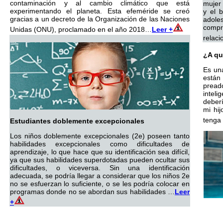
contaminación y al cambio climático que está
mujer
experimentando el planeta. Esta efeméride se creó
y el b
gracias a un decreto de la Organización de las Naciones
adol
compr
Unidas (ONU), proclamado en el año 2018…
Leer +
relaci
¿A qu
Es un
están
pread
intel
deberí
mi hij
tenga
Estudiantes doblemente excepcionales
Los niños doblemente excepcionales (2e) poseen tanto
habilidades excepcionales como dificultades de
aprendizaje, lo que hace que su identificación sea difícil,
ya que sus habilidades superdotadas pueden ocultar sus
dificultades, o viceversa. Sin una identificación
adecuada, se podría llegar a considerar que los niños 2e
no se esfuerzan lo suficiente, o se les podría colocar en
programas donde no se abordan sus habilidades …
Leer
+