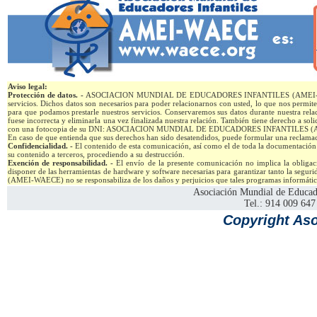
Aviso legal:
Protección de datos. -
ASOCIACION MUNDIAL DE EDUCADORES INFANTILES (AMEI-WAECE) le inf
servicios. Dichos datos son necesarios para poder relacionarnos con usted, lo que nos permit
para que podamos prestarle nuestros servicios. Conservaremos sus datos durante nuestra relac
fuese incorrecta y eliminarla una vez finalizada nuestra relación. También tiene derecho a solici
con una fotocopia de su DNI: ASOCIACION MUNDIAL DE EDUCADORES INFANTILES (AM
En caso de que entienda que sus derechos han sido desatendidos, puede formular una reclamac
Confidencialidad. -
El contenido de esta comunicación, así como el de toda la documentación a
su contenido a terceros, procediendo a su destrucción.
Exención de responsabilidad. -
El envío de la presente comunicación no implica la obligaci
disponer de las herramientas de hardware y software necesarias para garantizar tanto l
(AMEI-WAECE) no se responsabiliza de los daños y perjuicios que tales programas informático
Asociación Mundial de Educad
Tel.: 914 009 647
Copyright Aso