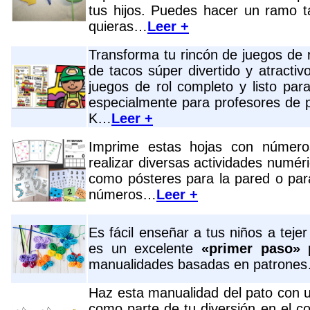
tus hijos. Puedes hacer un ramo 
quieras…
Leer +
Transforma tu rincón de juegos de 
de tacos súper divertido y atractiv
juegos de rol completo y listo par
especialmente para profesores de p
K…
Leer +
Imprime estas hojas con número
realizar diversas actividades numér
como pósteres para la pared o para
números…
Leer +
Es fácil enseñar a tus niños a teje
es un excelente
«primer paso»
p
manualidades basadas en patrone
Haz esta manualidad del pato con u
como parte de tu diversión en el co