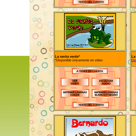
La ranita verde*
La 
*Disponible únicamente en video
De