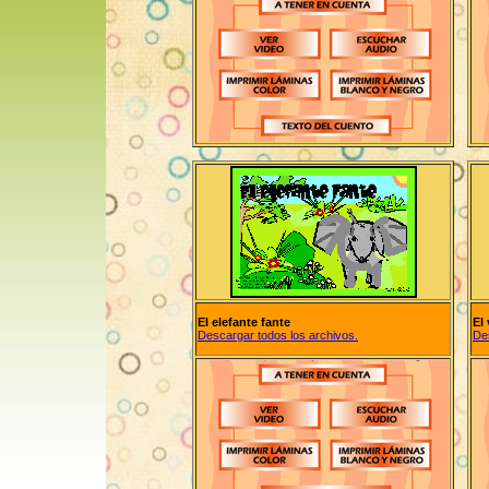
El elefante fante
El 
Descargar todos los archivos.
De