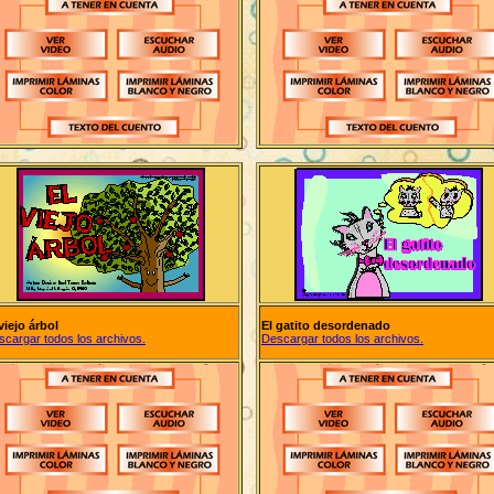
viejo árbol
El gatito desordenado
scargar todos los archivos.
Descargar todos los archivos.