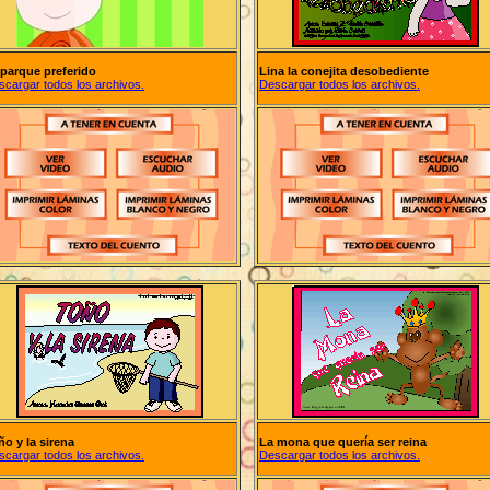
 parque preferido
Lina la conejita desobediente
scargar todos los archivos.
Descargar todos los archivos.
ño y la sirena
La mona que quería ser reina
scargar todos los archivos.
Descargar todos los archivos.