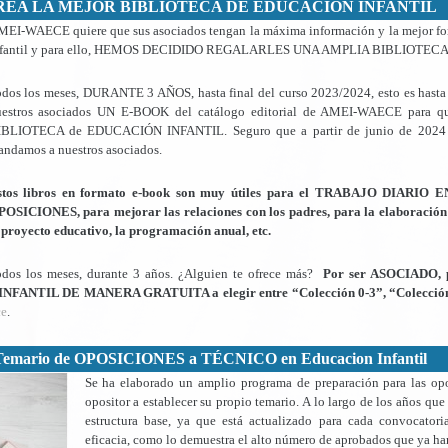
REA LA MEJOR BIBLIOTECA DE EDUCACIÓN INFANTIL
EI-WAECE quiere que sus asociados tengan la máxima información y la mejor fo
nfantil y para ello, HEMOS DECIDIDO REGALARLES UNA AMPLIA BIBLIOTECA
dos los meses, DURANTE 3 AÑOS, hasta final del curso 2023/2024, esto es hasta
uestros asociados UN E-BOOK del catálogo editorial de AMEI-WAECE para 
IBLIOTECA de EDUCACIÓN INFANTIL. Seguro que a partir de junio de 2024 sa
ndamos a nuestros asociados.
stos libros en formato e-book son muy útiles para el TRABAJO DIARIO 
OSICIONES, para mejorar las relaciones con los padres, para la elaboración
 proyecto educativo, la programación anual, etc.
dos los meses, durante 3 años. ¿Alguien te ofrece más?
Por ser ASOCIADO,
NTIL DE MANERA GRATUITA a elegir entre “Colección 0-3”, “Colección 3
ce
.
Temario de OPOSICIONES a TÉCNICO en Educacion Infantil
Se ha elaborado un amplio programa de preparación para las op
opositor a establecer su propio temario. A lo largo de los años que
estructura base, ya que está actualizado para cada convocato
eficacia, como lo demuestra el alto número de aprobados que ya ha