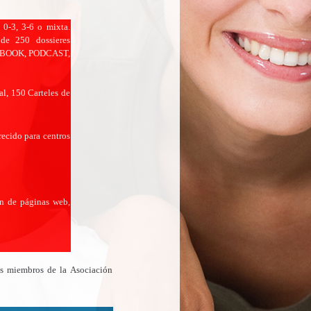
0-3, 3-6 o mixta.
de 250 dossieres
CEBOOK, PODCAST,
al, 150 Carteles de
ido para centros
ón de páginas web,
los miembros de la Asociación