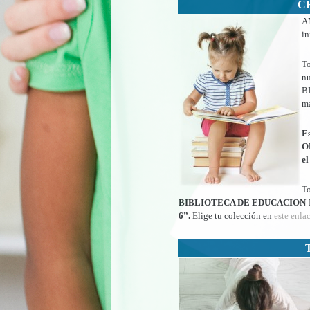
C
AM
i
To
n
B
ma
E
OP
el
To
BIBLIOTECA DE EDUCACION INFA
6”.
Elige tu colección en
este enla