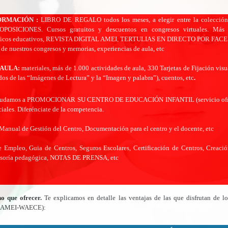
ORMACIÓN :
LIBRO DE REGALO todos los meses, a elegir entre la colección 
OSICIONES. Cursos gratuitos y descuentos en congresos virtuales. Más 
áficos educativos, REVISTA DIGITAL AMEI, TERTULIAS EN DIRECTO POR FA
 de nuestros congresos y memorias, experiencias de aula, etc
 AULA:
materiales, más de 1.000 actividades de aula, 330 Tarjetas de Fijación visu
s de las “Imágenes de Lectura” y la “Imagen y palabra”), cuentos, etc
.
yudamos a PROMOCIONAR SU CENTRO DE EDUCACIÓN INFANTIL (servicio ofrec
iales. Diferénciate de la competencia.
Manual de Gestión del Centro, Documentación para el centro y el docente, etc
e Empleo, Guia de Centros, Seguros Escolares, Certificación de Centros, Creaci
sesoría pedagógica, NOTAS DE PRENSA, etc
o que ofrecer.
Te explicamos en detalle las ventajas de las que disfrutan de 
s (AMEI-WAECE):