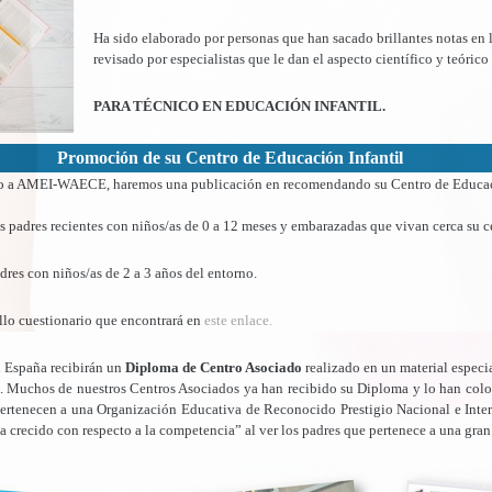
Ha sido elaborado por personas que han sacado brillantes notas en 
revisado por especialistas que le dan el aspecto científico y teórico 
PARA TÉCNICO EN EDUCACIÓN INFANTIL.
Promoción de su Centro de Educación Infantil
o a AMEI-WAECE, haremos una publicación en recomendando su Centro de Educaci
os padres recientes con niños/as de 0 a 12 meses y embarazadas que vivan cerca su c
res con niños/as de 2 a 3 años del entorno.
cillo cuestionario que encontrará en
este enlace.
n España recibirán un
Diploma de Centro Asociado
realizado en un material especi
il. Muchos de nuestros Centros Asociados ya han recibido su Diploma y lo han colo
ertenecen a una Organización Educativa de Reconocido Prestigio Nacional e Inter
a crecido con respecto a la competencia” al ver los padres que pertenece a una gran