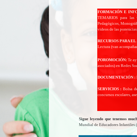
FORMACIÓN E INF
TEMARIOS para las OP
Pedagógicos, Monogr
videos de las ponencias
RECURSOS PARA EL
Lectura (van acompañado
POROMOCIÓN:
Te a
asociados) en Redes Soc
DOCUMENTACIÓN :
SERVICIOS :
Bolsa d
concursos escolares, a
Sigue leyendo que tenemos much
Mundial de Educadores Infantile